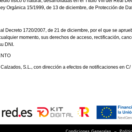
io físico o natural, desarrolladas en el Título VIII del Real D
Ley Orgánica 15/1999, de 13 de diciembre, de Protección de Da
al Decreto 1720/2007, de 21 de diciembre, por el que se aprue
n cualquier momento, sus derechos de acceso, rectificación, can
su DNI.
ENTO
de Calzados, S.L., con dirección a efectos de notificaciones e
Condiciones Generales
–
Políti