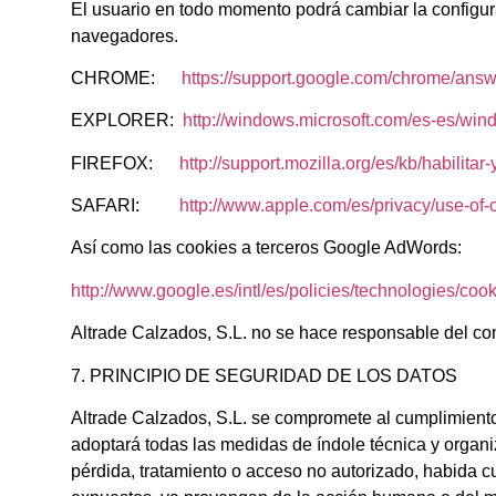
El usuario en todo momento podrá cambiar la configurac
navegadores.
CHROME:
https://support.google.com/chrome/ans
EXPLORER:
http://windows.microsoft.com/es-es/win
FIREFOX:
http://support.mozilla.org/es/kb/habilitar
SAFARI:
http://www.apple.com/es/privacy/use-of-
Así como las cookies a terceros Google AdWords:
http://www.google.es/intl/es/policies/technologies/cook
Altrade Calzados, S.L. no se hace responsable del cont
7. PRINCIPIO DE SEGURIDAD DE LOS DATOS
Altrade Calzados, S.L. se compromete al cumplimiento 
adoptará todas las medidas de índole técnica y organiz
pérdida, tratamiento o acceso no autorizado, habida c