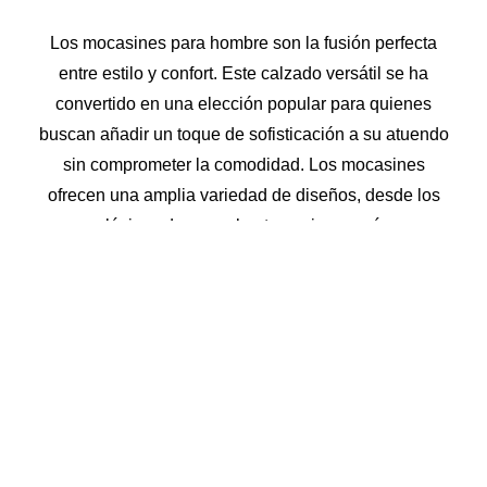
Los
mocasines para hombre
son la fusión perfecta
entre estilo y confort. Este calzado versátil se ha
convertido en una elección popular para quienes
buscan añadir un toque de sofisticación a su atuendo
sin comprometer la comodidad. Los mocasines
ofrecen una amplia variedad de diseños, desde los
clásicos de cuero hasta opciones más
contemporáneas con detalles decorativos. Ya sea
para ocasiones formales o eventos casuales, los
mocasines son una opción imprescindible en el
armario de cualquier hombre moderno. Su facilidad
para combinar con diferentes conjuntos los convierte
en una inversión atemporal para resaltar el estilo
personal.