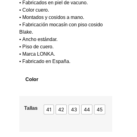
•
Fabricados en piel de vacuno.
•
Color cuero.
•
Montados y cosidos a mano.
•
Fabricaci
ó
n mocasí
n con piso cosido
Blake.
•
Ancho est
á
ndar.
•
Piso de cuero.
•
Marca LONKA.
•
Fabricado en Espa
ñ
a.
Color
Tallas
41
42
43
44
45