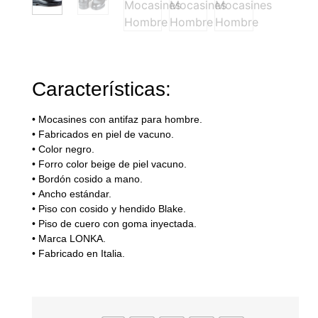
Características:
•
Mocasines con antifaz para hombre.
•
Fabricados en piel de vacuno.
•
Color negro.
•
Forro color beige de piel vacuno.
•
Bord
ó
n cosido a mano.
•
Ancho est
á
ndar.
•
Piso con cosido y hendido Blake.
•
Piso de cuero con goma inyectada.
•
Marca LONKA.
•
Fabricado en Italia.