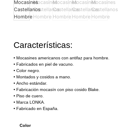
Características:
•
Mocasines americanos con antifaz para hombre.
•
Fabricados en piel de vacuno.
•
Color negro.
•
Montados y cosidos a mano.
•
Ancho est
á
ndar.
•
Fabricaci
ó
n mocasí
n con piso cosido Blake.
•
Piso de cuero.
•
Marca LONKA.
•
Fabricado en Espa
ñ
a.
Color